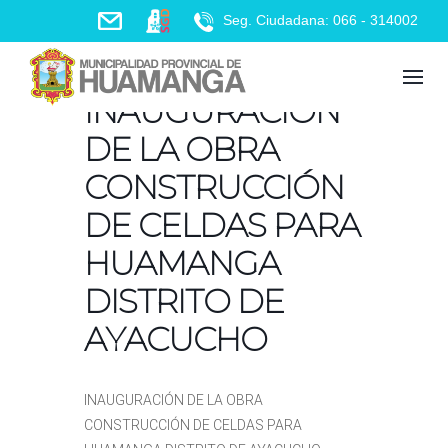
Skip
Seg. Ciudadana: 066 - 314002
to
content
INAUGURACIÓN
DE LA OBRA
CONSTRUCCIÓN
DE CELDAS PARA
HUAMANGA
DISTRITO DE
AYACUCHO
INAUGURACIÓN DE LA OBRA
CONSTRUCCIÓN DE CELDAS PARA