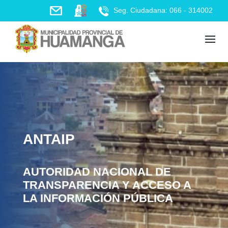
Skip
Seg. Ciudadana: 066 - 314002
to
content
ANTAIP
AUTORIDAD NACIONAL DE
TRANSPARENCIA Y ACCESO A
LA INFORMACIÓN PÚBLICA