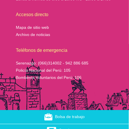
Accesos directo
Mapa de sitio web
Archivo de noticias
Teléfonos de emergencia
Serenazgo:
(066)314002 - 942 886 685
Policía Nacional del Perú:
105
Bomberos Voluntarios del Perú:
106
Bolsa de trabajo