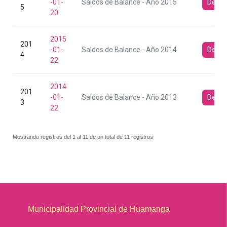
-01-
Saldos de Balance - Año 2015
Desca
5
20
2015
201
-01-
Saldos de Balance - Año 2014
Desca
4
22
2014
201
-01-
Saldos de Balance - Año 2013
Desca
3
22
Mostrando registros del 1 al 11 de un total de 11 registros
Municipalidad Provincial de Huamanga