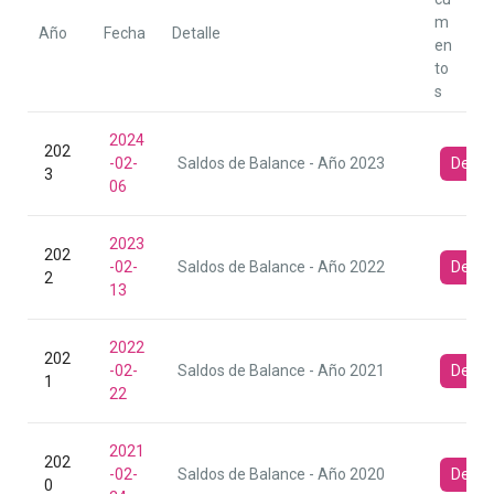
m
Año
Fecha
Detalle
en
to
s
2024
202
-02-
Saldos de Balance - Año 2023
Desca
3
06
2023
202
-02-
Saldos de Balance - Año 2022
Desca
2
13
2022
202
-02-
Saldos de Balance - Año 2021
Desca
1
22
2021
202
-02-
Saldos de Balance - Año 2020
Desca
0