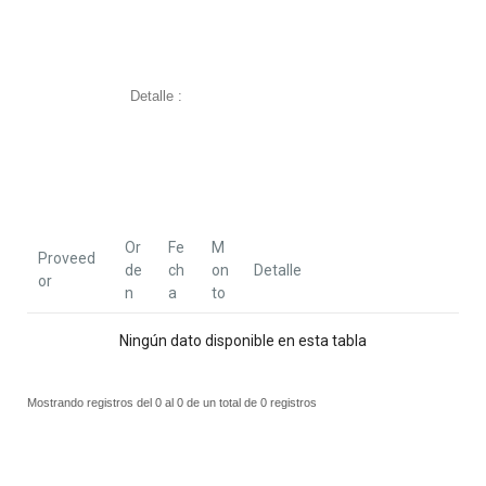
Detalle :
Or
Fe
M
Proveed
de
ch
on
Detalle
or
n
a
to
Ningún dato disponible en esta tabla
Mostrando registros del 0 al 0 de un total de 0 registros