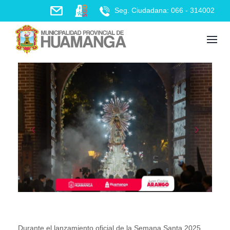
Skip
Seg. Ciudadana: 066 - 314002
to
content
Durante el lanzamiento oficial de la Semana Santa 2025,