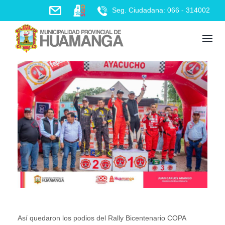
Skip
Seg. Ciudadana: 066 - 314002
to
content
Así quedaron los podios del Rally Bicentenario COPA