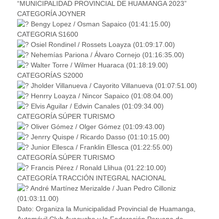
“MUNICIPALIDAD PROVINCIAL DE HUAMANGA 2023”
CATEGORÍA JOYNER
Bengy Lopez / Osman Sapaico (01:41:15.00)
CATEGORIA S1600
Osiel Rondinel / Rossets Loayza (01:09:17.00)
Nehemías Pariona / Álvaro Cornejo (01:16:35.00)
Walter Torre / Wilmer Huaraca (01:18:19.00)
CATEGORÍAS S2000
Jholder Villanueva / Cayorito Villanueva (01:07:51.00)
Henrry Loayza / Nincor Sapaico (01:08:04.00)
Elvis Aguilar / Edwin Canales (01:09:34.00)
CATEGORÍA SÚPER TURISMO
Oliver Gómez / Olger Gómez (01:09:43.00)
Jenrry Quispe / Ricardo Dasso (01:10:15.00)
Junior Ellesca / Franklin Ellesca (01:22:55.00)
CATEGORÍA SÚPER TURISMO
Francis Pérez / Ronald Llihua (01:22:10.00)
CATEGORÍA TRACCIÓN INTEGRAL NACIONAL
André Martínez Merizalde / Juan Pedro Cilloniz
(01:03:11.00)
Dato: Organiza la Municipalidad Provincial de Huamanga,
Automóvil Club Ayacucho y la Federación Peruana de