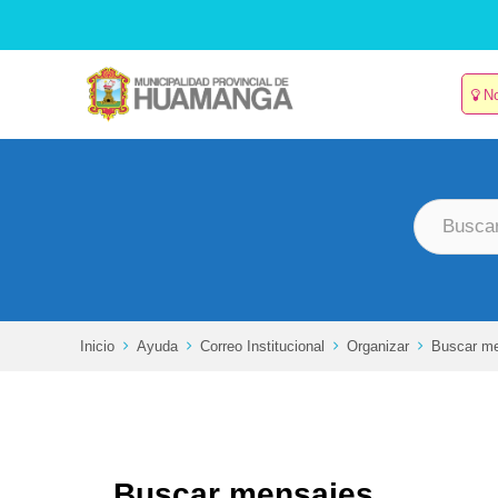
Skip
to
content
No
Inicio
Ayuda
Correo Institucional
Organizar
Buscar m
Buscar mensajes