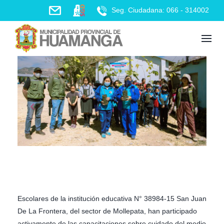
Skip
Seg. Ciudadana: 066 - 314002
to
content
Escolares de la institución educativa N° 38984-15 San Juan
De La Frontera, del sector de Mollepata, han participado
activamente de las capacitaciones sobre cuidado del medio