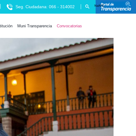
Seg. Ciudadana: 066 - 314002
titución
Muni Transparencia
Convocatorias