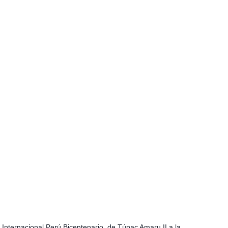
 Internacional Perú Bicentenario, de Túpac Amaru II a la