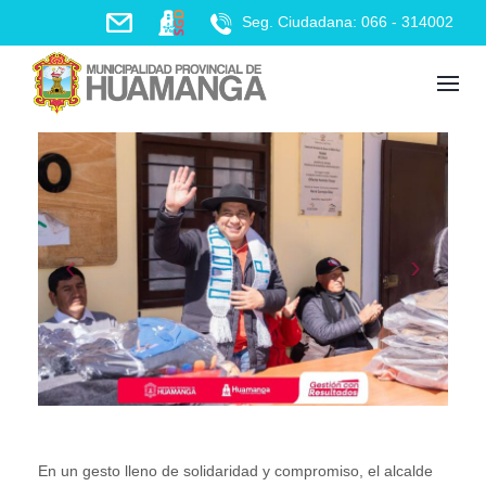
Skip
Seg. Ciudadana: 066 - 314002
to
content
En un gesto lleno de solidaridad y compromiso, el alcalde