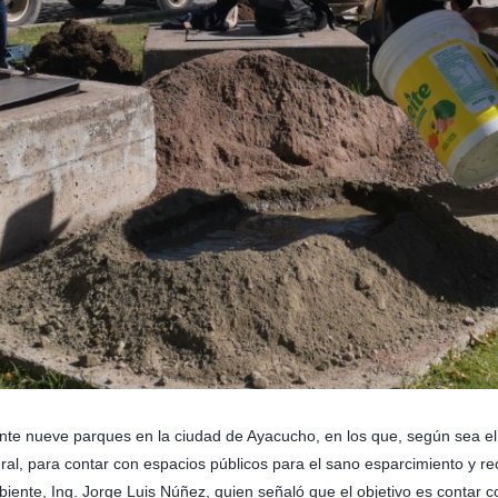
einte nueve parques en la ciudad de Ayacucho, en los que, según sea 
eral, para contar con espacios públicos para el sano esparcimiento y re
biente, Ing. Jorge Luis Núñez, quien señaló que el objetivo es contar