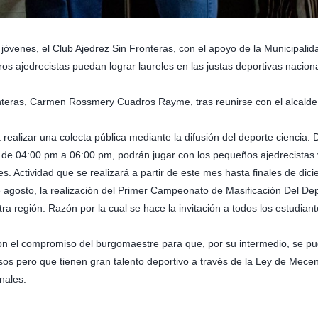
y jóvenes, el Club Ajedrez Sin Fronteras, con el apoyo de la Municipali
os ajedrecistas puedan lograr laureles en las justas deportivas naciona
ronteras, Carmen Rossmery Cuadros Rayme, tras reunirse con el alcalde
ra realizar una colecta pública mediante la difusión del deporte cienci
s, de 04:00 pm a 06:00 pm, podrán jugar con los pequeños ajedrecist
. Actividad que se realizará a partir de este mes hasta finales de dic
gosto, la realización del Primer Campeonato de Masificación Del Dep
ra región. Razón por la cual se hace la invitación a todos los estudian
con el compromiso del burgomaestre para que, por su intermedio, se p
sos pero que tienen gran talento deportivo a través de la Ley de Mecen
nales.