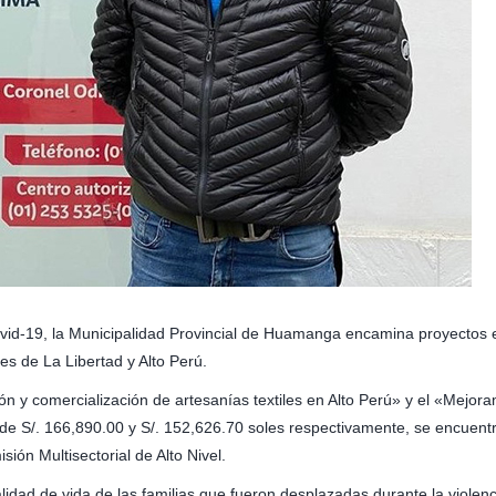
ovid-19, la Municipalidad Provincial de Huamanga encamina proyectos en
es de La Libertad y Alto Perú.
n y comercialización de artesanías textiles en Alto Perú» y el «Mejora
de S/. 166,890.00 y S/. 152,626.70 soles respectivamente, se encuentr
ión Multisectorial de Alto Nivel.
lidad de vida de las familias que fueron desplazadas durante la violen