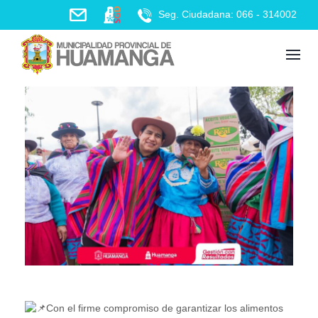
Skip
Seg. Ciudadana: 066 - 314002
to
content
Con el firme compromiso de garantizar los alimentos