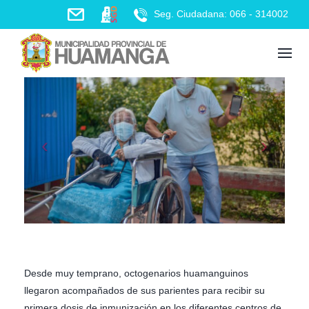
Skip
Seg. Ciudadana: 066 - 314002
to
content
Desde muy temprano, octogenarios huamanguinos
llegaron acompañados de sus parientes para recibir su
primera dosis de inmunización en los diferentes centros de