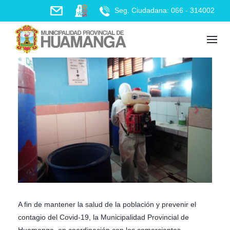
Skip
Seg. Ciudadana: 066 - 314002
to
content
A fin de mantener la salud de la población y prevenir el
contagio del Covid-19, la Municipalidad Provincial de
Huamanga, en coordinación con los comerciantes,