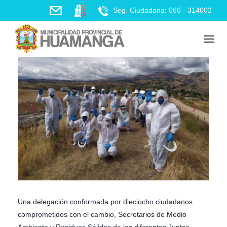
Skip
Seg. Ciudadana: 066 - 314002
to
content
Una delegación conformada por dieciocho ciudadanos
comprometidos con el cambio, Secretarios de Medio
Ambiente y Residuos Sólidos de las diferentes Juntas