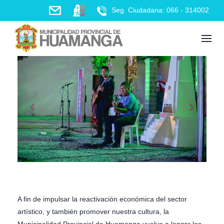
Skip
Seg. Ciudadana: 066 - 314002
to
content
A fin de impulsar la reactivación económica del sector
artístico, y también promover nuestra cultura, la
Municipalidad Provincial de Huamanga vuelve a lanzar los