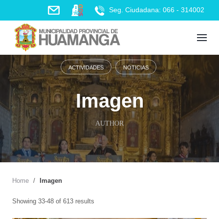
Skip
Seg. Ciudadana: 066 - 314002
to
content
ACTIVIDADES
NOTICIAS
Imagen
AUTHOR
Home
/
Imagen
Showing 33-48 of 613 results