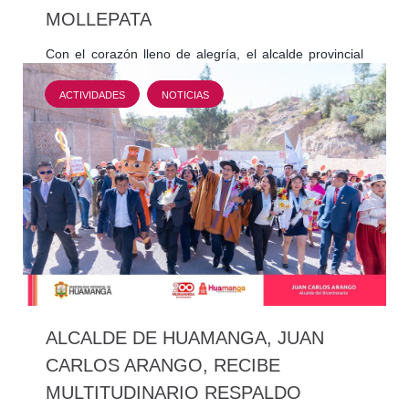
MOLLEPATA
Con el corazón lleno de alegría, el alcalde provincial
de Huamanga, Juan Carlos Arango, encabezó la
ceremonia del techado del primer nivel de la
ACTIVIDADES
NOTICIAS
construcción…
ALCALDE DE HUAMANGA, JUAN
CARLOS ARANGO, RECIBE
MULTITUDINARIO RESPALDO